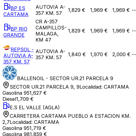
AUTOVIA A-
BP ES
1,829 €
1,969 €
1,969 €
--
357 KM. 57
CARTAMA
CR A-357
CAMPILLOS-
BP RIO
1,829 €
1,969 €
1,969 €
--
MALAGA,
GRANDE
KM 47
REPSOL -
AUTOVIA A-
1,840 €
1,970 €
2,000 €
--
AUTOVIA A-
357 KM. 57
357 KM. 57
BALLENOIL - SECTOR UR.21 PARCELA 9
SECTOR UR.21 PARCELA 9, 9
Localidad:
CARTAMA
Gasolina 95
1,627 €
Diesel
1,709 €
E.S EL VALLE (AGLA)
CARRETERA CARTAMA PUEBLO A ESTACION KM.
2,7
Localidad:
CARTAMA
Gasolina 95
1,719 €
Gasolina 98
1,859 €