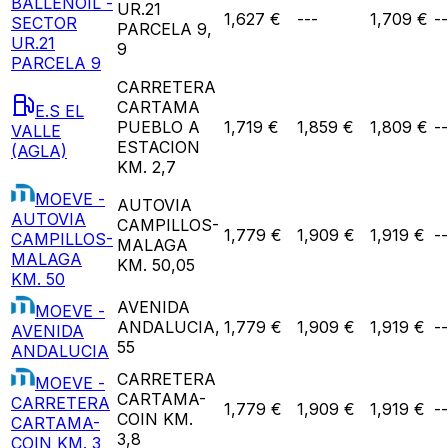
BALLENOIL -
UR.21
1,627 €
---
1,709 €
--
SECTOR
PARCELA 9,
UR.21
9
PARCELA 9
CARRETERA
CARTAMA
E.S EL
PUEBLO A
1,719 €
1,859 €
1,809 €
--
VALLE
ESTACION
(AGLA)
KM. 2,7
MOEVE -
AUTOVIA
AUTOVIA
CAMPILLOS-
1,779 €
1,909 €
1,919 €
--
CAMPILLOS-
MALAGA
MALAGA
KM. 50,05
KM. 50
AVENIDA
MOEVE -
ANDALUCIA,
1,779 €
1,909 €
1,919 €
--
AVENIDA
55
ANDALUCIA
CARRETERA
MOEVE -
CARTAMA-
CARRETERA
1,779 €
1,909 €
1,919 €
--
COIN KM.
CARTAMA-
3,8
COIN KM. 3