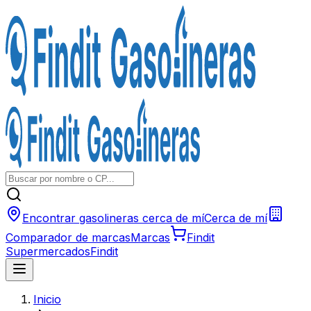
Encontrar gasolineras cerca de mí
Cerca de mí
Comparador de marcas
Marcas
Findit
Supermercados
Findit
Inicio