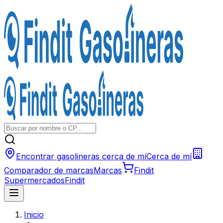
Encontrar gasolineras cerca de mí
Cerca de mí
Comparador de marcas
Marcas
Findit
Supermercados
Findit
Inicio