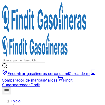
Encontrar gasolineras cerca de mí
Cerca de mí
Comparador de marcas
Marcas
Findit
Supermercados
Findit
Inicio