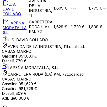
AVENIDA
U.S.
DE LA
1,609 €
---
1,779 €
--
DAVID
INDUSTRIA,
COLLADO
11
CARRETERA
LAPEÑA
RODA (LA)
1,629 €
1,729 €
1,809 €
--
MORATALLA,
KM. 72
S.L.
U.S. DAVID COLLADO
AVENIDA DE LA INDUSTRIA, 11
Localidad:
CASASIMARRO
Gasolina 95
1,609 €
Diesel
1,779 €
LAPEÑA MORATALLA, S.L.
CARRETERA RODA (LA) KM. 72
Localidad:
CASASIMARRO
Gasolina 95
1,629 €
Gasolina 98
1,729 €
Diesel
1,809 €
AdBlue
0,800 €