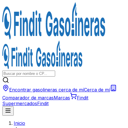
Encontrar gasolineras cerca de mí
Cerca de mí
Comparador de marcas
Marcas
Findit
Supermercados
Findit
Inicio