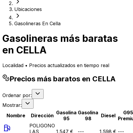
Ubicaciones
Gasolineras En Cella
Gasolineras más baratas
en
CELLA
Localidad • Precios actualizados en tiempo real
Precios más baratos en CELLA
Ordenar por:
Mostrar:
Gasolina
Gasolina
G95
Nombre
Dirección
Diesel
95
98
Premi
POLIGONO
LAS
1,547 €
---
1,598 €
---