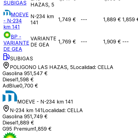
SUBIGAS
HAZAS, 5
MOEVE
N-234 km
1,749 €
---
1,889 €
1,859 
- N-234
141
km 141
BP -
VARIANTE
1,769 €
---
1,909 €
---
VARIANTE
DE GEA
DE GEA
SUBIGAS
POLIGONO LAS HAZAS, 5
Localidad:
CELLA
Gasolina 95
1,547 €
Diesel
1,598 €
AdBlue
0,700 €
MOEVE - N-234 km 141
N-234 km 141
Localidad:
CELLA
Gasolina 95
1,749 €
Diesel
1,889 €
G95 Premium
1,859 €