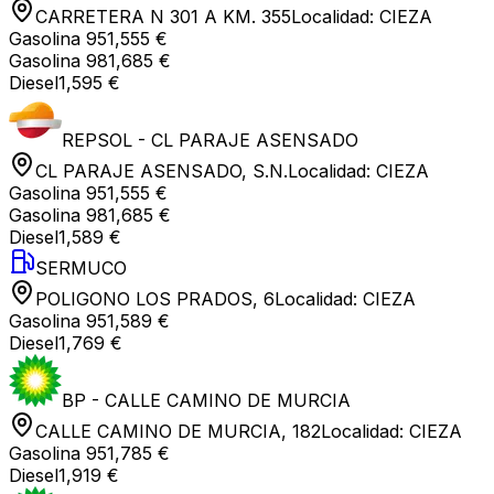
CARRETERA N 301 A KM. 355
Localidad:
CIEZA
Gasolina 95
1,555 €
Gasolina 98
1,685 €
Diesel
1,595 €
REPSOL - CL PARAJE ASENSADO
CL PARAJE ASENSADO, S.N.
Localidad:
CIEZA
Gasolina 95
1,555 €
Gasolina 98
1,685 €
Diesel
1,589 €
SERMUCO
POLIGONO LOS PRADOS, 6
Localidad:
CIEZA
Gasolina 95
1,589 €
Diesel
1,769 €
BP - CALLE CAMINO DE MURCIA
CALLE CAMINO DE MURCIA, 182
Localidad:
CIEZA
Gasolina 95
1,785 €
Diesel
1,919 €