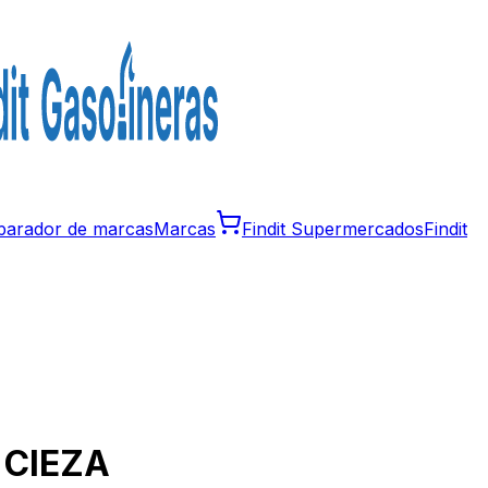
arador de marcas
Marcas
Findit Supermercados
Findit
n
CIEZA