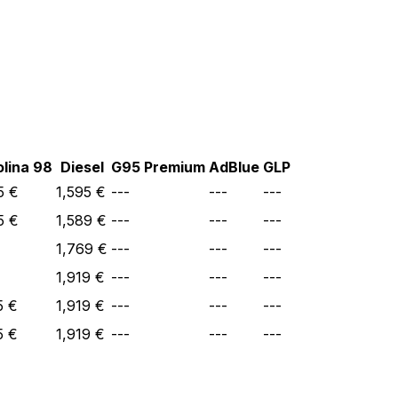
lina 98
Diesel
G95 Premium
AdBlue
GLP
5 €
1,595 €
---
---
---
5 €
1,589 €
---
---
---
1,769 €
---
---
---
1,919 €
---
---
---
5 €
1,919 €
---
---
---
5 €
1,919 €
---
---
---