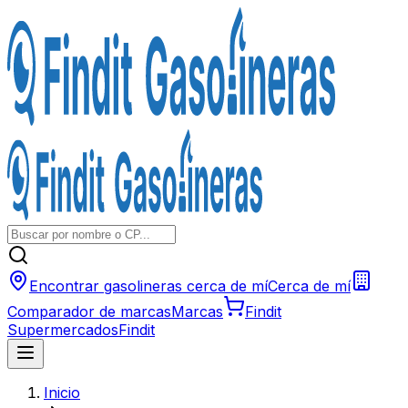
Encontrar gasolineras cerca de mí
Cerca de mí
Comparador de marcas
Marcas
Findit
Supermercados
Findit
Inicio