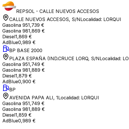
REPSOL - CALLE NUEVOS ACCESOS
CALLE NUEVOS ACCESOS, S/N
Localidad:
LORQUI
Gasolina 95
1,739 €
Gasolina 98
1,869 €
Diesel
1,869 €
AdBlue
0,989 €
BP BASE 2000
PLAZA ESPAÑA (IND.CRUCE LORQ, S/N
Localidad:
LO
Gasolina 95
1,749 €
Gasolina 98
1,889 €
Diesel
1,879 €
AdBlue
0,900 €
BP
AVENIDA PAPA ALI, 1
Localidad:
LORQUI
Gasolina 95
1,749 €
Gasolina 98
1,889 €
Diesel
1,859 €
AdBlue
0,989 €