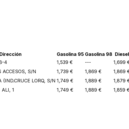
Dirección
Gasolina 95
Gasolina 98
Diesel
/B-4
1,539 €
---
1,699 
 ACCESOS, S/N
1,739 €
1,869 €
1,869 
 (IND.CRUCE LORQ, S/N
1,749 €
1,889 €
1,879 
ALI, 1
1,749 €
1,889 €
1,859 