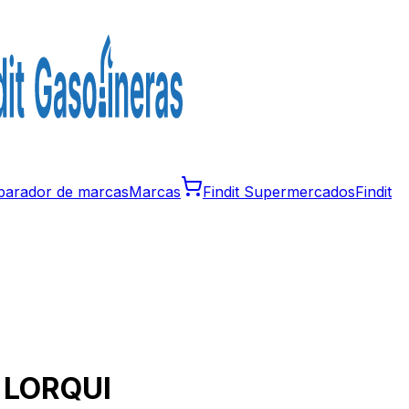
arador de marcas
Marcas
Findit Supermercados
Findit
n
LORQUI