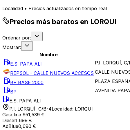
Localidad • Precios actualizados en tiempo real
Precios más baratos en LORQUI
Ordenar por:
Mostrar:
Nombre
P.I. LORQUÍ, C
E.S. PAPA ALI
CALLE NUEVOS
REPSOL - CALLE NUEVOS ACCESOS
PLAZA ESPAÑA
BP BASE 2000
AVENIDA PAPA 
BP
E.S. PAPA ALI
P.I. LORQUÍ, C/B-4
Localidad:
LORQUI
Gasolina 95
1,539 €
Diesel
1,699 €
AdBlue
0,690 €