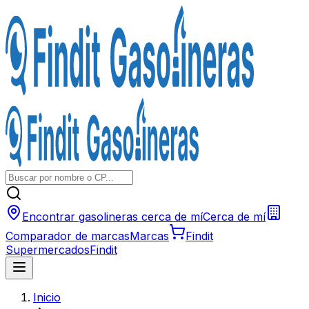
Encontrar gasolineras cerca de mí
Cerca de mí
Comparador de marcas
Marcas
Findit
Supermercados
Findit
Inicio