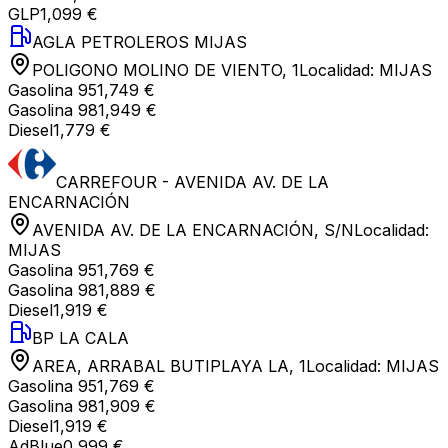
GLP
1,099 €
AGLA PETROLEROS MIJAS
POLIGONO MOLINO DE VIENTO, 1
Localidad:
MIJAS
Gasolina 95
1,749 €
Gasolina 98
1,949 €
Diesel
1,779 €
CARREFOUR - AVENIDA AV. DE LA
ENCARNACIÓN
AVENIDA AV. DE LA ENCARNACIÓN, S/N
Localidad:
MIJAS
Gasolina 95
1,769 €
Gasolina 98
1,889 €
Diesel
1,919 €
BP LA CALA
AREA, ARRABAL BUTIPLAYA LA, 1
Localidad:
MIJAS
Gasolina 95
1,769 €
Gasolina 98
1,909 €
Diesel
1,919 €
AdBlue
0,999 €