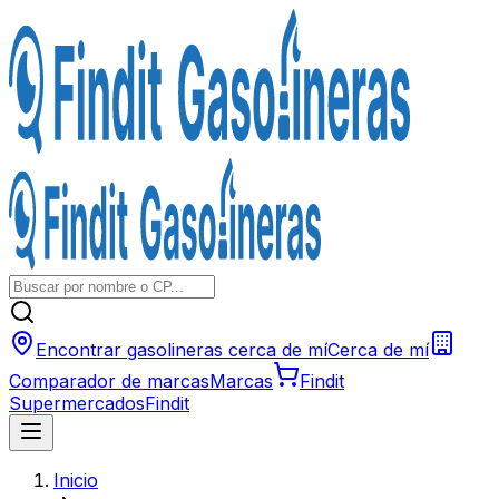
Encontrar gasolineras cerca de mí
Cerca de mí
Comparador de marcas
Marcas
Findit
Supermercados
Findit
Inicio