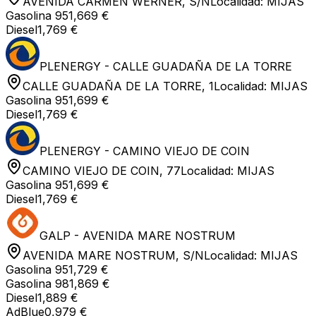
AVENIDA CARMEN WERNER, S/N
Localidad:
MIJAS
Gasolina 95
1,669 €
Diesel
1,769 €
PLENERGY - CALLE GUADAÑA DE LA TORRE
CALLE GUADAÑA DE LA TORRE, 1
Localidad:
MIJAS
Gasolina 95
1,699 €
Diesel
1,769 €
PLENERGY - CAMINO VIEJO DE COIN
CAMINO VIEJO DE COIN, 77
Localidad:
MIJAS
Gasolina 95
1,699 €
Diesel
1,769 €
GALP - AVENIDA MARE NOSTRUM
AVENIDA MARE NOSTRUM, S/N
Localidad:
MIJAS
Gasolina 95
1,729 €
Gasolina 98
1,869 €
Diesel
1,889 €
AdBlue
0,979 €