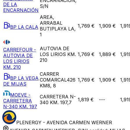
ENCARNACIÓN,
DE LA
S/N
ENCARNACIÓN
AREA,
ARRABAL
1,769 €
1,909 €
1,91
BP LA CALA
BUTIPLAYA LA,
1
AUTOVIA DE
CARREFOUR -
LOS LIRIOS KM.
1,769 €
1,889 €
1,91
AUTOVIA DE
210
LOS LIRIOS
KM. 210
CARRER
BP LA VEGA
COMARCAL426
1,769 €
1,909 €
1,91
DE MIJAS
KM8, 8
MOEVE -
CARRETERA N-
1,819 €
---
1,91
CARRETERA
340 KM. 197,7
N-340 KM. 197
PLENERGY - AVENIDA CARMEN WERNER