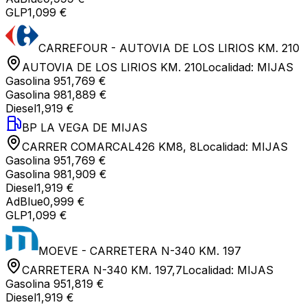
GLP
1,099 €
CARREFOUR - AUTOVIA DE LOS LIRIOS KM. 210
AUTOVIA DE LOS LIRIOS KM. 210
Localidad:
MIJAS
Gasolina 95
1,769 €
Gasolina 98
1,889 €
Diesel
1,919 €
BP LA VEGA DE MIJAS
CARRER COMARCAL426 KM8, 8
Localidad:
MIJAS
Gasolina 95
1,769 €
Gasolina 98
1,909 €
Diesel
1,919 €
AdBlue
0,999 €
GLP
1,099 €
MOEVE - CARRETERA N-340 KM. 197
CARRETERA N-340 KM. 197,7
Localidad:
MIJAS
Gasolina 95
1,819 €
Diesel
1,919 €