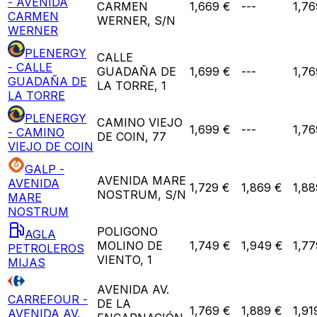
- AVENIDA
CARMEN
1,669 €
---
1,76
CARMEN
WERNER, S/N
WERNER
PLENERGY
CALLE
- CALLE
GUADAÑA DE
1,699 €
---
1,76
GUADAÑA DE
LA TORRE, 1
LA TORRE
PLENERGY
CAMINO VIEJO
1,699 €
---
1,76
- CAMINO
DE COIN, 77
VIEJO DE COIN
GALP -
AVENIDA MARE
AVENIDA
1,729 €
1,869 €
1,88
NOSTRUM, S/N
MARE
NOSTRUM
POLIGONO
AGLA
MOLINO DE
1,749 €
1,949 €
1,77
PETROLEROS
VIENTO, 1
MIJAS
AVENIDA AV.
CARREFOUR -
DE LA
1,769 €
1,889 €
1,91
AVENIDA AV.