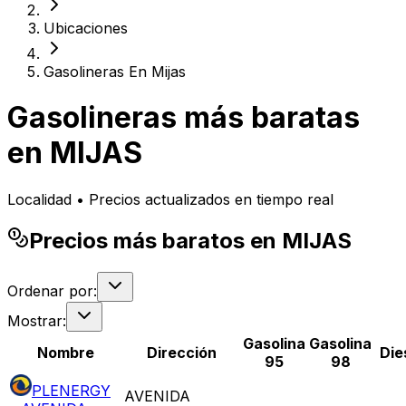
Ubicaciones
Gasolineras En Mijas
Gasolineras más baratas
en
MIJAS
Localidad • Precios actualizados en tiempo real
Precios más baratos en MIJAS
Ordenar por:
Mostrar:
Gasolina
Gasolina
Nombre
Dirección
Die
95
98
PLENERGY
AVENIDA