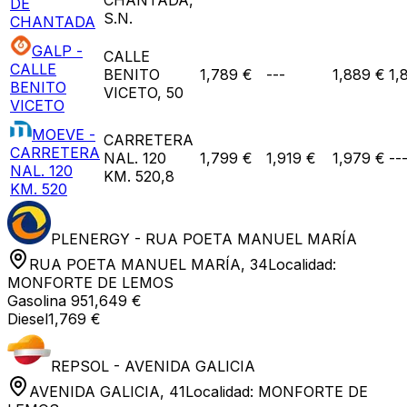
DE
S.N.
CHANTADA
GALP -
CALLE
CALLE
BENITO
1,789 €
---
1,889 €
1,
BENITO
VICETO, 50
VICETO
MOEVE -
CARRETERA
CARRETERA
NAL. 120
1,799 €
1,919 €
1,979 €
--
NAL. 120
KM. 520,8
KM. 520
PLENERGY - RUA POETA MANUEL MARÍA
RUA POETA MANUEL MARÍA, 34
Localidad:
MONFORTE DE LEMOS
Gasolina 95
1,649 €
Diesel
1,769 €
REPSOL - AVENIDA GALICIA
AVENIDA GALICIA, 41
Localidad:
MONFORTE DE