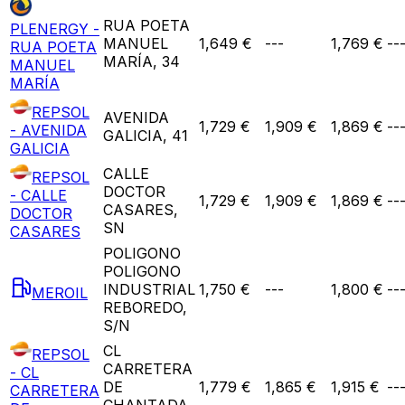
RUA POETA
PLENERGY -
MANUEL
1,649 €
---
1,769 €
--
RUA POETA
MARÍA, 34
MANUEL
MARÍA
REPSOL
AVENIDA
1,729 €
1,909 €
1,869 €
--
- AVENIDA
GALICIA, 41
GALICIA
CALLE
REPSOL
DOCTOR
- CALLE
1,729 €
1,909 €
1,869 €
--
CASARES,
DOCTOR
SN
CASARES
POLIGONO
POLIGONO
INDUSTRIAL
1,750 €
---
1,800 €
--
MEROIL
REBOREDO,
S/N
CL
REPSOL
CARRETERA
- CL
DE
1,779 €
1,865 €
1,915 €
--
CARRETERA
CHANTADA,