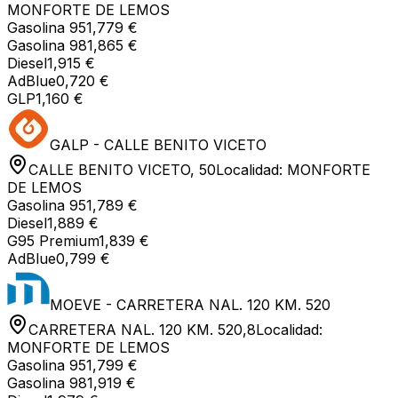
MONFORTE DE LEMOS
Gasolina 95
1,779 €
Gasolina 98
1,865 €
Diesel
1,915 €
AdBlue
0,720 €
GLP
1,160 €
GALP - CALLE BENITO VICETO
CALLE BENITO VICETO, 50
Localidad:
MONFORTE
DE LEMOS
Gasolina 95
1,789 €
Diesel
1,889 €
G95 Premium
1,839 €
AdBlue
0,799 €
MOEVE - CARRETERA NAL. 120 KM. 520
CARRETERA NAL. 120 KM. 520,8
Localidad:
MONFORTE DE LEMOS
Gasolina 95
1,799 €
Gasolina 98
1,919 €