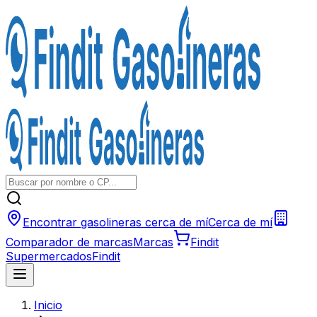
Encontrar gasolineras cerca de mí
Cerca de mí
Comparador de marcas
Marcas
Findit
Supermercados
Findit
Inicio