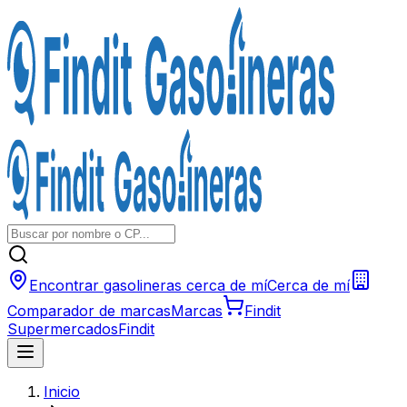
Encontrar gasolineras cerca de mí
Cerca de mí
Comparador de marcas
Marcas
Findit
Supermercados
Findit
Inicio