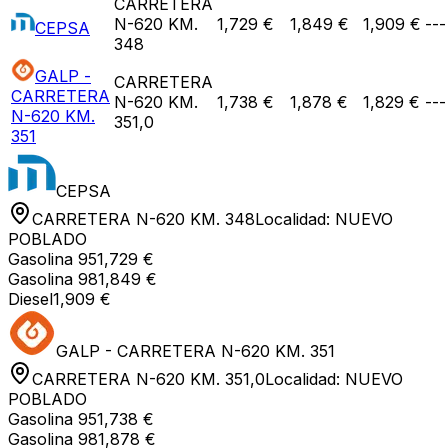
CARRETERA
N-620 KM.
1,729 €
1,849 €
1,909 €
---
CEPSA
348
GALP -
CARRETERA
CARRETERA
N-620 KM.
1,738 €
1,878 €
1,829 €
---
N-620 KM.
351,0
351
CEPSA
CARRETERA N-620 KM. 348
Localidad:
NUEVO
POBLADO
Gasolina 95
1,729 €
Gasolina 98
1,849 €
Diesel
1,909 €
GALP - CARRETERA N-620 KM. 351
CARRETERA N-620 KM. 351,0
Localidad:
NUEVO
POBLADO
Gasolina 95
1,738 €
Gasolina 98
1,878 €