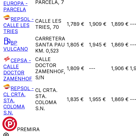
PARCELA, 7
EUROPA -
PARCELA
REPSOL -
CALLE LES
1,789 €
1,909 €
1,899 €
--
CALLE LES
TRIES, 70
TRIES
CARRETERA
BP
SANTA PAU
1,805 €
1,945 €
1,869 €
--
VULCANO
KM. 0,523
CALLE
CEPSA -
DOCTOR
CALLE
1,809 €
---
1,906 €
1,
ZAMENHOF,
DOCTOR
S/N
ZAMENHOF
REPSOL -
CL CRTA.
CL CRTA.
STA.
1,835 €
1,955 €
1,869 €
--
STA.
COLOMA
COLOMA
S.N.
S.N.
PREMIRA