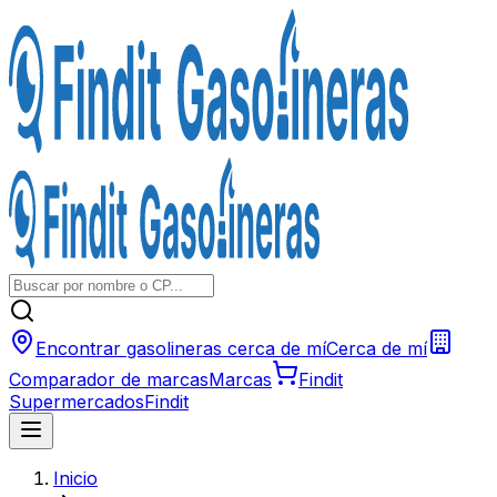
Encontrar gasolineras cerca de mí
Cerca de mí
Comparador de marcas
Marcas
Findit
Supermercados
Findit
Inicio