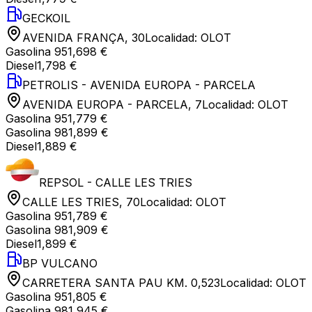
GECKOIL
AVENIDA FRANÇA, 30
Localidad:
OLOT
Gasolina 95
1,698 €
Diesel
1,798 €
PETROLIS - AVENIDA EUROPA - PARCELA
AVENIDA EUROPA - PARCELA, 7
Localidad:
OLOT
Gasolina 95
1,779 €
Gasolina 98
1,899 €
Diesel
1,889 €
REPSOL - CALLE LES TRIES
CALLE LES TRIES, 70
Localidad:
OLOT
Gasolina 95
1,789 €
Gasolina 98
1,909 €
Diesel
1,899 €
BP VULCANO
CARRETERA SANTA PAU KM. 0,523
Localidad:
OLOT
Gasolina 95
1,805 €
Gasolina 98
1,945 €