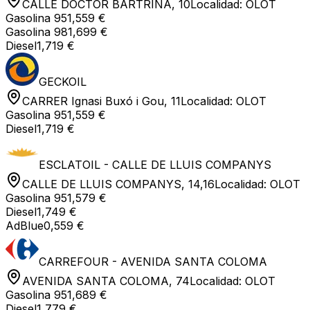
CALLE DOCTOR BARTRINA, 10
Localidad:
OLOT
Gasolina 95
1,559 €
Gasolina 98
1,699 €
Diesel
1,719 €
GECKOIL
CARRER Ignasi Buxó i Gou, 11
Localidad:
OLOT
Gasolina 95
1,559 €
Diesel
1,719 €
ESCLATOIL - CALLE DE LLUIS COMPANYS
CALLE DE LLUIS COMPANYS, 14,16
Localidad:
OLOT
Gasolina 95
1,579 €
Diesel
1,749 €
AdBlue
0,559 €
CARREFOUR - AVENIDA SANTA COLOMA
AVENIDA SANTA COLOMA, 74
Localidad:
OLOT
Gasolina 95
1,689 €
Diesel
1,779 €