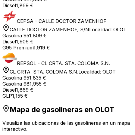
Diesel
1,869 €
CEPSA - CALLE DOCTOR ZAMENHOF
CALLE DOCTOR ZAMENHOF, S/N
Localidad:
OLOT
Gasolina 95
1,809 €
Diesel
1,906 €
G95 Premium
1,919 €
REPSOL - CL CRTA. STA. COLOMA S.N.
CL CRTA. STA. COLOMA S.N.
Localidad:
OLOT
Gasolina 95
1,835 €
Gasolina 98
1,955 €
Diesel
1,869 €
GLP
1,155 €
Mapa de gasolineras en
OLOT
Visualiza las ubicaciones de las gasolineras en un mapa
interactivo.