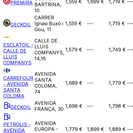
1,559 €
1,699 €
1,719 €
--
PREMIRA
BARTRINA,
10
CARRER
Ignasi Buxó i
1,559 €
---
1,719 €
--
GECKOIL
Gou, 11
CALLE DE
ESCLATOIL -
LLUIS
1,579 €
---
1,749 €
--
CALLE DE
COMPANYS,
LLUIS
14,16
COMPANYS
AVENIDA
CARREFOUR
SANTA
1,689 €
---
1,779 €
--
- AVENIDA
COLOMA,
SANTA
74
COLOMA
AVENIDA
1,698 €
---
1,798 €
--
GECKOIL
FRANÇA, 30
AVENIDA
PETROLIS -
EUROPA -
1,779 €
1,899 €
1,889 €
--
AVENIDA