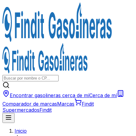
Encontrar gasolineras cerca de mí
Cerca de mí
Comparador de marcas
Marcas
Findit
Supermercados
Findit
Inicio