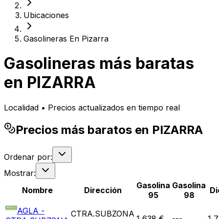
Ubicaciones
Gasolineras En Pizarra
Gasolineras más baratas
en
PIZARRA
Localidad • Precios actualizados en tiempo real
Precios más baratos en PIZARRA
Ordenar por:
Mostrar:
Gasolina
Gasolina
Nombre
Dirección
Di
95
98
AGLA -
CTRA.SUBZONA
1,638 €
---
1,