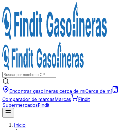
Encontrar gasolineras cerca de mí
Cerca de mí
Comparador de marcas
Marcas
Findit
Supermercados
Findit
Inicio