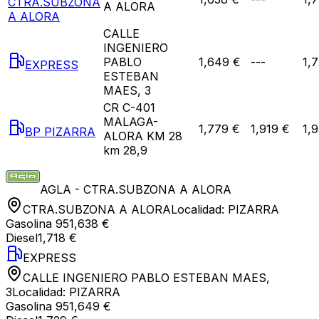
CTRA.SUBZONA
A ALORA
A ALORA
CALLE
INGENIERO
PABLO
1,649 €
---
1,
EXPRESS
ESTEBAN
MAES, 3
CR C-401
MALAGA-
1,779 €
1,919 €
1,
BP PIZARRA
ALORA KM 28
km 28,9
AGLA - CTRA.SUBZONA A ALORA
CTRA.SUBZONA A ALORA
Localidad:
PIZARRA
Gasolina 95
1,638 €
Diesel
1,718 €
EXPRESS
CALLE INGENIERO PABLO ESTEBAN MAES,
3
Localidad:
PIZARRA
Gasolina 95
1,649 €