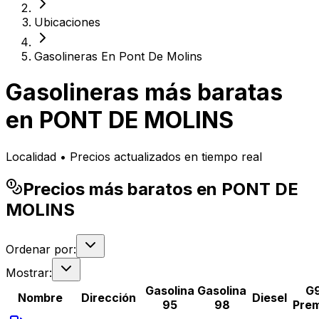
Ubicaciones
Gasolineras En Pont De Molins
Gasolineras más baratas
en
PONT DE MOLINS
Localidad • Precios actualizados en tiempo real
Precios más baratos en PONT DE
MOLINS
Ordenar por:
Mostrar:
Gasolina
Gasolina
G
Nombre
Dirección
Diesel
95
98
Pre