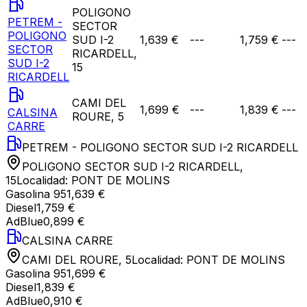
POLIGONO
PETREM -
SECTOR
POLIGONO
SUD I-2
1,639 €
---
1,759 €
---
SECTOR
RICARDELL,
SUD I-2
15
RICARDELL
CAMI DEL
1,699 €
---
1,839 €
---
CALSINA
ROURE, 5
CARRE
PETREM - POLIGONO SECTOR SUD I-2 RICARDELL
POLIGONO SECTOR SUD I-2 RICARDELL,
15
Localidad:
PONT DE MOLINS
Gasolina 95
1,639 €
Diesel
1,759 €
AdBlue
0,899 €
CALSINA CARRE
CAMI DEL ROURE, 5
Localidad:
PONT DE MOLINS
Gasolina 95
1,699 €
Diesel
1,839 €
AdBlue
0,910 €