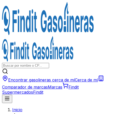
Encontrar gasolineras cerca de mí
Cerca de mí
Comparador de marcas
Marcas
Findit
Supermercados
Findit
Inicio