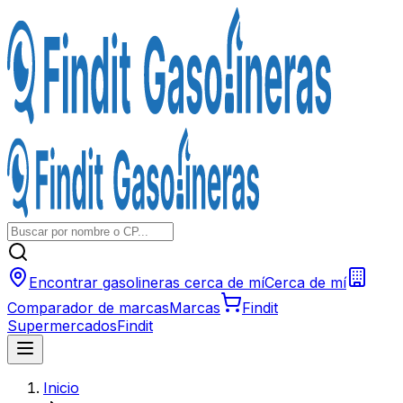
Encontrar gasolineras cerca de mí
Cerca de mí
Comparador de marcas
Marcas
Findit
Supermercados
Findit
Inicio