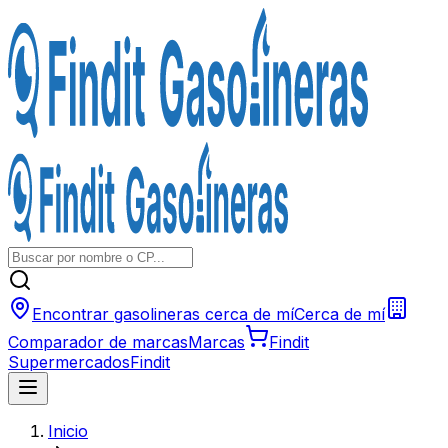
Encontrar gasolineras cerca de mí
Cerca de mí
Comparador de marcas
Marcas
Findit
Supermercados
Findit
Inicio