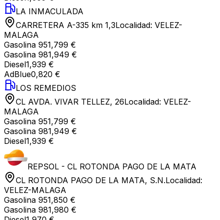
LA INMACULADA
CARRETERA A-335 km 1,3
Localidad:
VELEZ-
MALAGA
Gasolina 95
1,799 €
Gasolina 98
1,949 €
Diesel
1,939 €
AdBlue
0,820 €
LOS REMEDIOS
CL AVDA. VIVAR TELLEZ, 26
Localidad:
VELEZ-
MALAGA
Gasolina 95
1,799 €
Gasolina 98
1,949 €
Diesel
1,939 €
REPSOL - CL ROTONDA PAGO DE LA MATA
CL ROTONDA PAGO DE LA MATA, S.N.
Localidad:
VELEZ-MALAGA
Gasolina 95
1,850 €
Gasolina 98
1,980 €
Diesel
1,970 €