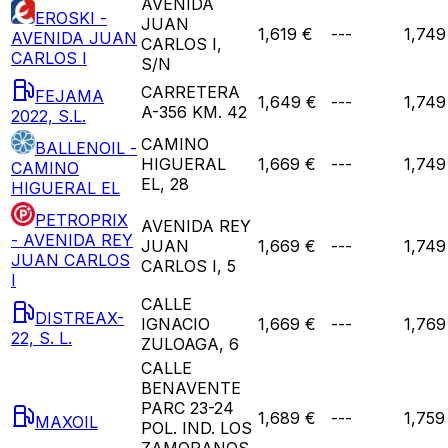
AVENIDA
EROSKI -
JUAN
1,619 €
---
1,749
AVENIDA JUAN
CARLOS I,
CARLOS I
S/N
CARRETERA
FEJAMA
1,649 €
---
1,749
A-356 KM. 42
2022, S.L.
CAMINO
BALLENOIL -
HIGUERAL
1,669 €
---
1,749
CAMINO
EL, 28
HIGUERAL EL
PETROPRIX
AVENIDA REY
- AVENIDA REY
JUAN
1,669 €
---
1,749
JUAN CARLOS
CARLOS I, 5
I
CALLE
DISTREAX-
IGNACIO
1,669 €
---
1,769
22, S. L.
ZULOAGA, 6
CALLE
BENAVENTE
PARC 23-24
1,689 €
---
1,759
MAXOIL
POL. IND. LOS
ZAMORANOS,