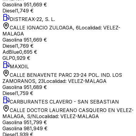
Gasolina 95
1,669 €
Diesel
1,749 €
DISTREAX-22, S. L.
CALLE IGNACIO ZULOAGA, 6
Localidad:
VELEZ-
MALAGA
Gasolina 95
1,669 €
Diesel
1,769 €
AdBlue
0,695 €
GLP
0,929 €
MAXOIL
CALLE BENAVENTE PARC 23-24 POL. IND. LOS
ZAMORANOS, 23
Localidad:
VELEZ-MALAGA
Gasolina 95
1,689 €
Diesel
1,759 €
CARBURANTES CLAVERO - SAN SEBASTIAN
CALLE DOCTOR LAUREANO CASQUERO EN VELEZ-
MALAGA, S/N
Localidad:
VELEZ-MALAGA
Gasolina 95
1,799 €
Gasolina 98
1,949 €
Diesel
1,939 €