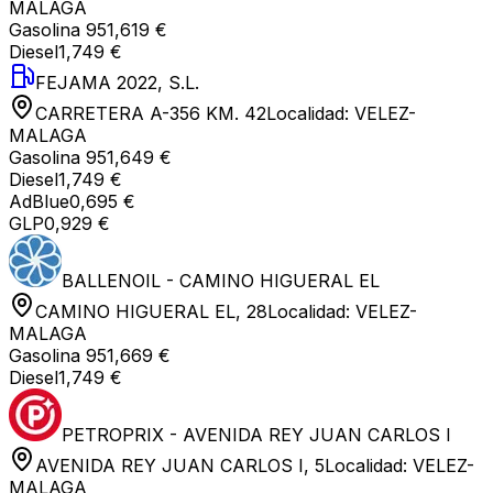
MALAGA
Gasolina 95
1,619 €
Diesel
1,749 €
FEJAMA 2022, S.L.
CARRETERA A-356 KM. 42
Localidad:
VELEZ-
MALAGA
Gasolina 95
1,649 €
Diesel
1,749 €
AdBlue
0,695 €
GLP
0,929 €
BALLENOIL - CAMINO HIGUERAL EL
CAMINO HIGUERAL EL, 28
Localidad:
VELEZ-
MALAGA
Gasolina 95
1,669 €
Diesel
1,749 €
PETROPRIX - AVENIDA REY JUAN CARLOS I
AVENIDA REY JUAN CARLOS I, 5
Localidad:
VELEZ-
MALAGA