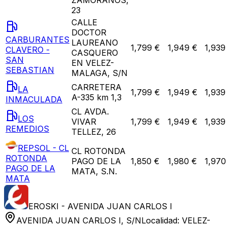
23
CALLE
DOCTOR
CARBURANTES
LAUREANO
1,799 €
1,949 €
1,939
CLAVERO -
CASQUERO
SAN
EN VELEZ-
SEBASTIAN
MALAGA, S/N
CARRETERA
LA
1,799 €
1,949 €
1,939
A-335 km 1,3
INMACULADA
CL AVDA.
LOS
VIVAR
1,799 €
1,949 €
1,939
REMEDIOS
TELLEZ, 26
REPSOL - CL
CL ROTONDA
ROTONDA
PAGO DE LA
1,850 €
1,980 €
1,970
PAGO DE LA
MATA, S.N.
MATA
EROSKI - AVENIDA JUAN CARLOS I
AVENIDA JUAN CARLOS I, S/N
Localidad:
VELEZ-