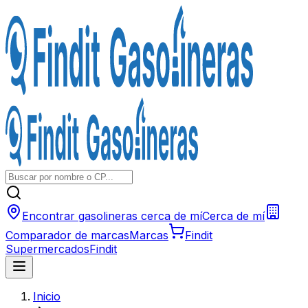
Encontrar gasolineras cerca de mí
Cerca de mí
Comparador de marcas
Marcas
Findit
Supermercados
Findit
Inicio