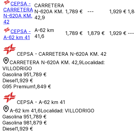
CEPSA -
CARRETERA
CARRETERA
N-620A KM.
1,789 €
---
1,929 €
1,
N-620A KM.
42,9
42
A-62 km
CEPSA -
1,789 €
1,879 €
1,929 €
---
41,6
A-62 km 41
CEPSA - CARRETERA N-620A KM. 42
CARRETERA N-620A KM. 42,9
Localidad:
VILLODRIGO
Gasolina 95
1,789 €
Diesel
1,929 €
G95 Premium
1,849 €
CEPSA - A-62 km 41
A-62 km 41,6
Localidad:
VILLODRIGO
Gasolina 95
1,789 €
Gasolina 98
1,879 €
Diesel
1,929 €