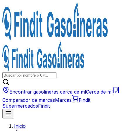
Encontrar gasolineras cerca de mí
Cerca de mí
Comparador de marcas
Marcas
Findit
Supermercados
Findit
Inicio