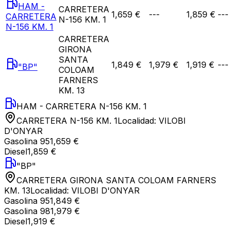
HAM -
CARRETERA
1,659 €
---
1,859 €
---
CARRETERA
N-156 KM. 1
N-156 KM. 1
CARRETERA
GIRONA
SANTA
1,849 €
1,979 €
1,919 €
---
"BP"
COLOAM
FARNERS
KM. 13
HAM - CARRETERA N-156 KM. 1
CARRETERA N-156 KM. 1
Localidad:
VILOBI
D'ONYAR
Gasolina 95
1,659 €
Diesel
1,859 €
"BP"
CARRETERA GIRONA SANTA COLOAM FARNERS
KM. 13
Localidad:
VILOBI D'ONYAR
Gasolina 95
1,849 €
Gasolina 98
1,979 €
Diesel
1,919 €