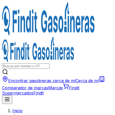
Encontrar gasolineras cerca de mí
Cerca de mí
Comparador de marcas
Marcas
Findit
Supermercados
Findit
Inicio