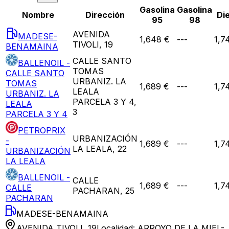
Gasolina
Gasolina
Nombre
Dirección
Die
95
98
AVENIDA
MADESE-
1,648 €
---
1,7
TIVOLI, 19
BENAMAINA
CALLE SANTO
BALLENOIL -
TOMAS
CALLE SANTO
URBANIZ. LA
TOMAS
1,689 €
---
1,7
LEALA
URBANIZ. LA
PARCELA 3 Y 4,
LEALA
3
PARCELA 3 Y 4
PETROPRIX
URBANIZACIÓN
-
1,689 €
---
1,7
LA LEALA, 22
URBANIZACIÓN
LA LEALA
BALLENOIL -
CALLE
1,689 €
---
1,7
CALLE
PACHARAN, 25
PACHARAN
MADESE-BENAMAINA
AVENIDA TIVOLI, 19
Localidad:
ARROYO DE LA MIEL-