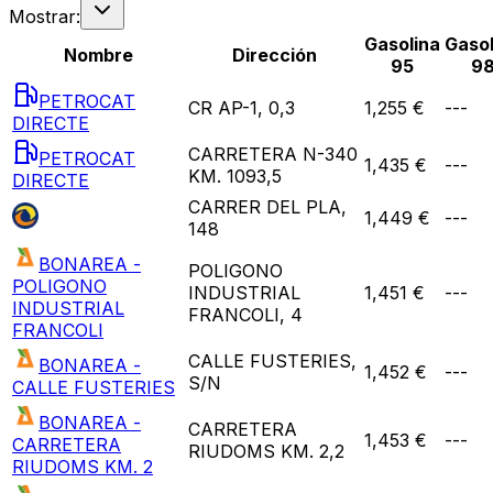
Mostrar:
Gasolina
Gasol
Nombre
Dirección
95
9
PETROCAT
CR AP-1, 0,3
1,255 €
---
DIRECTE
CARRETERA N-340
PETROCAT
1,435 €
---
KM. 1093,5
DIRECTE
CARRER DEL PLA,
1,449 €
---
148
BONAREA -
POLIGONO
POLIGONO
INDUSTRIAL
1,451 €
---
INDUSTRIAL
FRANCOLI, 4
FRANCOLI
CALLE FUSTERIES,
BONAREA -
1,452 €
---
S/N
CALLE FUSTERIES
BONAREA -
CARRETERA
1,453 €
---
CARRETERA
RIUDOMS KM. 2,2
RIUDOMS KM. 2