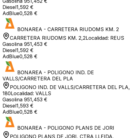
Gasolina 95
1,452 €
Diesel
1,592 €
AdBlue
0,528 €
BONAREA - CARRETERA RIUDOMS KM. 2
CARRETERA RIUDOMS KM. 2,2
Localidad:
REUS
Gasolina 95
1,453 €
Diesel
1,592 €
AdBlue
0,528 €
BONAREA - POLIGONO IND. DE
VALLS/CARRETERA DEL PLA
POLIGONO IND. DE VALLS/CARRETERA DEL PLA,
180
Localidad:
VALLS
Gasolina 95
1,453 €
Diesel
1,593 €
AdBlue
0,528 €
BONAREA - POLIGONO PLANS DE JORI
POLIGONO PLANS DE JORI, CTRA LLEIDA,