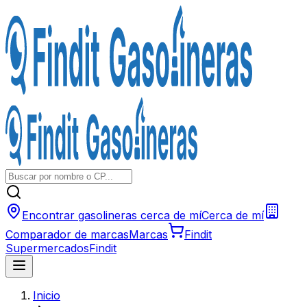
Encontrar gasolineras cerca de mí
Cerca de mí
Comparador de marcas
Marcas
Findit
Supermercados
Findit
Inicio