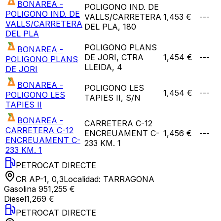
BONAREA -
POLIGONO IND. DE
POLIGONO IND. DE
VALLS/CARRETERA
1,453 €
---
VALLS/CARRETERA
DEL PLA, 180
DEL PLA
POLIGONO PLANS
BONAREA -
DE JORI, CTRA
1,454 €
---
POLIGONO PLANS
LLEIDA, 4
DE JORI
BONAREA -
POLIGONO LES
1,454 €
---
POLIGONO LES
TAPIES II, S/N
TAPIES II
BONAREA -
CARRETERA C-12
CARRETERA C-12
ENCREUAMENT C-
1,456 €
---
ENCREUAMENT C-
233 KM. 1
233 KM. 1
PETROCAT DIRECTE
CR AP-1, 0,3
Localidad:
TARRAGONA
Gasolina 95
1,255 €
Diesel
1,269 €
PETROCAT DIRECTE