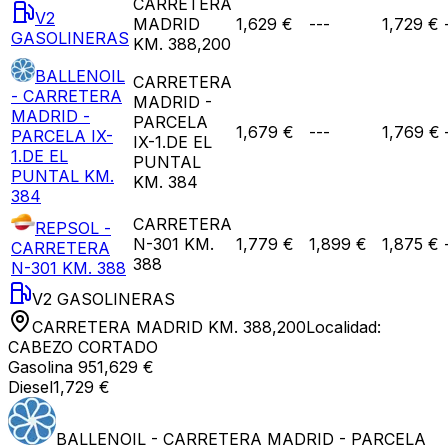
CARRETERA
V2
MADRID
1,629 €
---
1,729 €
GASOLINERAS
KM. 388,200
BALLENOIL
CARRETERA
- CARRETERA
MADRID -
MADRID -
PARCELA
1,679 €
---
1,769 €
PARCELA IX-
IX-1.DE EL
1.DE EL
PUNTAL
PUNTAL KM.
KM. 384
384
CARRETERA
REPSOL -
N-301 KM.
1,779 €
1,899 €
1,875 €
CARRETERA
388
N-301 KM. 388
V2 GASOLINERAS
CARRETERA MADRID KM. 388,200
Localidad:
CABEZO CORTADO
Gasolina 95
1,629 €
Diesel
1,729 €
BALLENOIL - CARRETERA MADRID - PARCELA