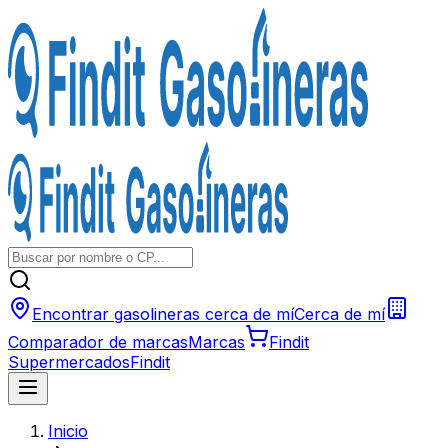
Encontrar gasolineras cerca de mí
Cerca de mí
Comparador de marcas
Marcas
Findit
Supermercados
Findit
Inicio