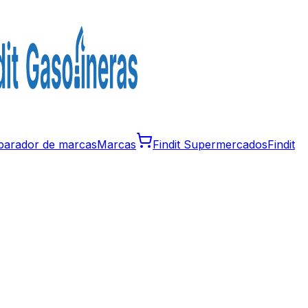
arador de marcas
Marcas
Findit Supermercados
Findit