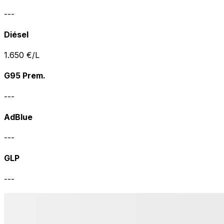
---
Diésel
1.650
€/L
G95 Prem.
---
AdBlue
---
GLP
---