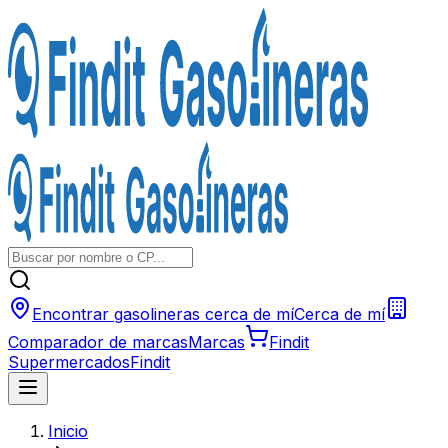
Encontrar gasolineras cerca de mí
Cerca de mí
Comparador de marcas
Marcas
Findit
Supermercados
Findit
Inicio