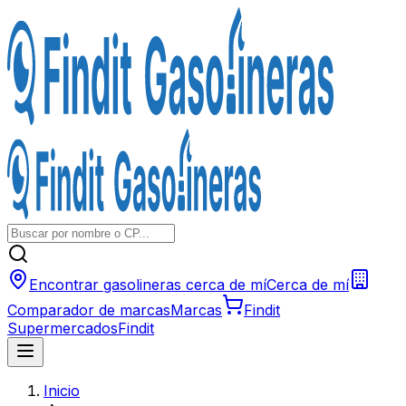
Encontrar gasolineras cerca de mí
Cerca de mí
Comparador de marcas
Marcas
Findit
Supermercados
Findit
Inicio