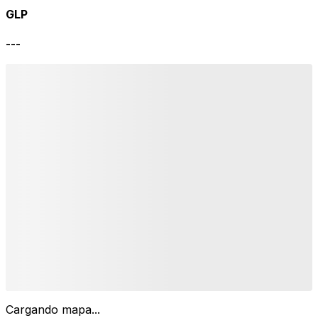
GLP
---
Cargando mapa...