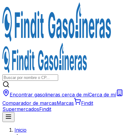
Encontrar gasolineras cerca de mí
Cerca de mí
Comparador de marcas
Marcas
Findit
Supermercados
Findit
Inicio