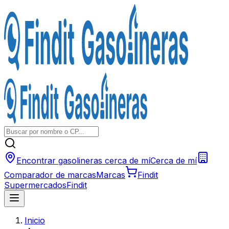
Encontrar gasolineras cerca de mí
Cerca de mí
Comparador de marcas
Marcas
Findit
Supermercados
Findit
Inicio