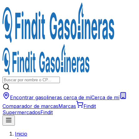
Encontrar gasolineras cerca de mí
Cerca de mí
Comparador de marcas
Marcas
Findit
Supermercados
Findit
Inicio