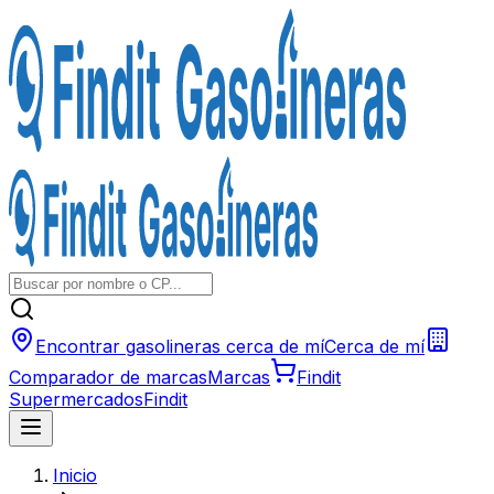
Encontrar gasolineras cerca de mí
Cerca de mí
Comparador de marcas
Marcas
Findit
Supermercados
Findit
Inicio