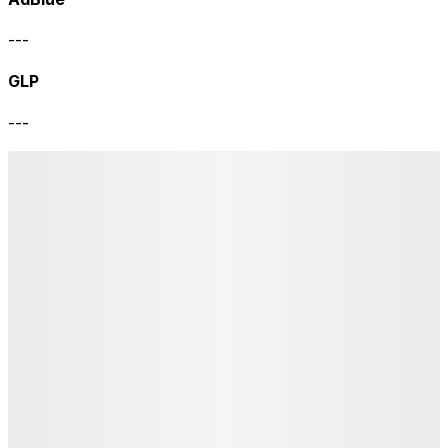
---
GLP
---