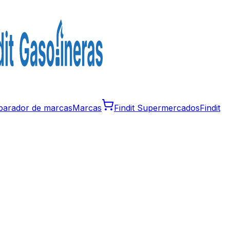
arador de marcas
Marcas
Findit Supermercados
Findit