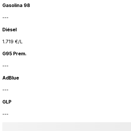
Gasolina 98
---
Diésel
1.719
€/L
G95 Prem.
---
AdBlue
---
GLP
---