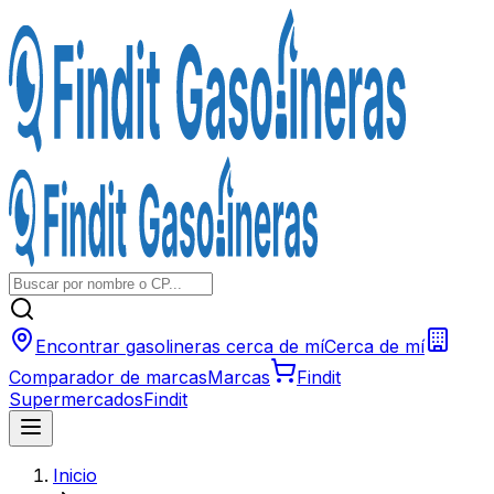
Encontrar gasolineras cerca de mí
Cerca de mí
Comparador de marcas
Marcas
Findit
Supermercados
Findit
Inicio