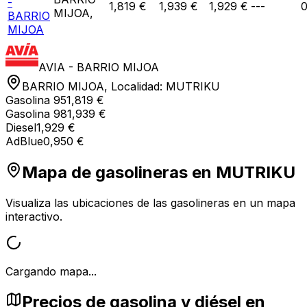
-
1,819 €
1,939 €
1,929 €
---
0
MIJOA,
BARRIO
MIJOA
AVIA - BARRIO MIJOA
BARRIO MIJOA,
Localidad:
MUTRIKU
Gasolina 95
1,819 €
Gasolina 98
1,939 €
Diesel
1,929 €
AdBlue
0,950 €
Mapa de gasolineras en
MUTRIKU
Visualiza las ubicaciones de las gasolineras en un mapa
interactivo.
Cargando mapa...
Precios de gasolina y diésel en