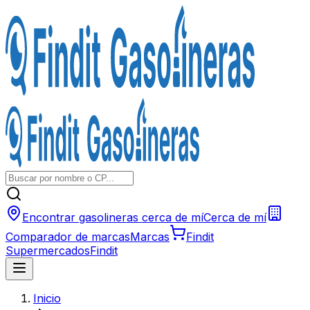
Encontrar gasolineras cerca de mí
Cerca de mí
Comparador de marcas
Marcas
Findit
Supermercados
Findit
Inicio