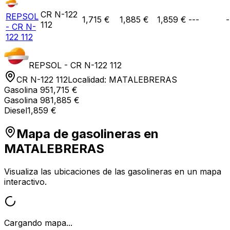
CR N-122
REPSOL
1,715 €
1,885 €
1,859 €
---
-
112
- CR N-
122 112
REPSOL - CR N-122 112
CR N-122 112
Localidad:
MATALEBRERAS
Gasolina 95
1,715 €
Gasolina 98
1,885 €
Diesel
1,859 €
Mapa de gasolineras en
MATALEBRERAS
Visualiza las ubicaciones de las gasolineras en un mapa
interactivo.
Cargando mapa...