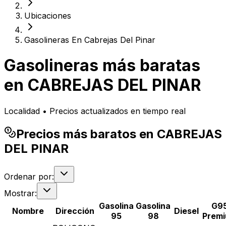
Ubicaciones
Gasolineras En Cabrejas Del Pinar
Gasolineras más baratas
en
CABREJAS DEL PINAR
Localidad • Precios actualizados en tiempo real
Precios más baratos en CABREJAS
DEL PINAR
Ordenar por:
Mostrar:
Gasolina
Gasolina
G9
Nombre
Dirección
Diesel
95
98
Prem