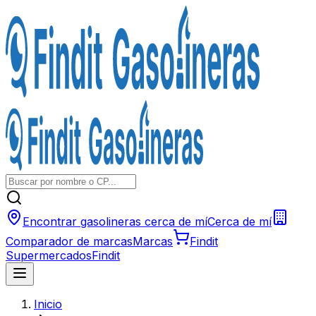
Encontrar gasolineras cerca de mí
Cerca de mí
Comparador de marcas
Marcas
Findit
Supermercados
Findit
Inicio