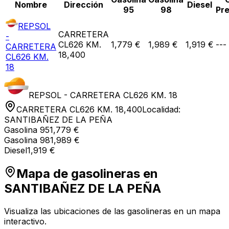
Nombre
Dirección
Diesel
95
98
Pr
REPSOL
CARRETERA
-
CL626 KM.
1,779 €
1,989 €
1,919 €
---
CARRETERA
18,400
CL626 KM.
18
REPSOL - CARRETERA CL626 KM. 18
CARRETERA CL626 KM. 18,400
Localidad:
SANTIBAÑEZ DE LA PEÑA
Gasolina 95
1,779 €
Gasolina 98
1,989 €
Diesel
1,919 €
Mapa de gasolineras en
SANTIBAÑEZ DE LA PEÑA
Visualiza las ubicaciones de las gasolineras en un mapa
interactivo.