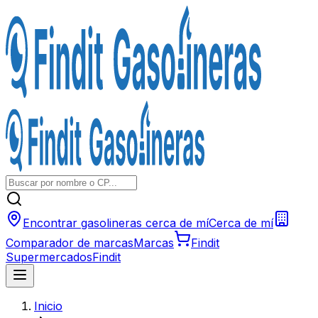
Encontrar gasolineras cerca de mí
Cerca de mí
Comparador de marcas
Marcas
Findit
Supermercados
Findit
Inicio