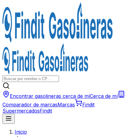
Encontrar gasolineras cerca de mí
Cerca de mí
Comparador de marcas
Marcas
Findit
Supermercados
Findit
Inicio