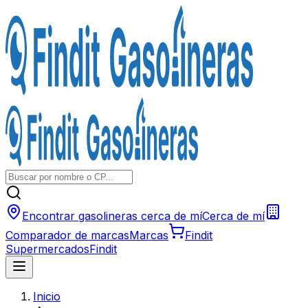
Encontrar gasolineras cerca de mí
Cerca de mí
Comparador de marcas
Marcas
Findit
Supermercados
Findit
Inicio