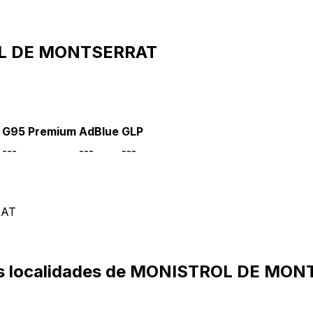
ROL DE MONTSERRAT
G95 Premium
AdBlue
GLP
---
---
---
RAT
otras localidades de MONISTROL DE MO