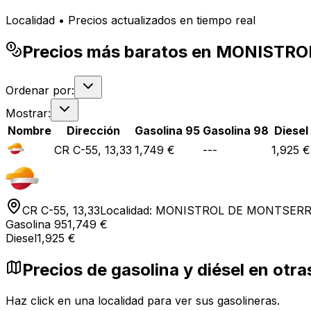
Localidad • Precios actualizados en tiempo real
Precios más baratos en MONIST
Ordenar por:
Mostrar:
Nombre
Dirección
Gasolina 95
Gasolina 98
Diesel
CR C-55, 13,33
1,749 €
---
1,925 €
CR C-55, 13,33
Localidad:
MONISTROL DE MONTSER
Gasolina 95
1,749 €
Diesel
1,925 €
Precios de gasolina y diésel en 
Haz click en una localidad para ver sus gasolineras.