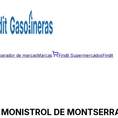
arador de marcas
Marcas
Findit Supermercados
Findit
n
MONISTROL DE MONTSERR