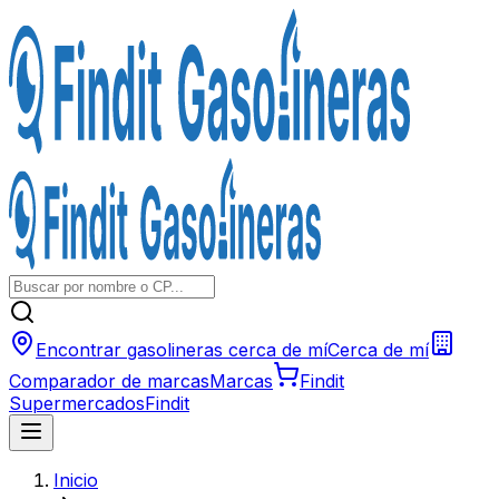
Encontrar gasolineras cerca de mí
Cerca de mí
Comparador de marcas
Marcas
Findit
Supermercados
Findit
Inicio