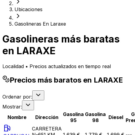
Ubicaciones
Gasolineras En Laraxe
Gasolineras más baratas
en
LARAXE
Localidad • Precios actualizados en tiempo real
Precios más baratos en LARAXE
Ordenar por:
Mostrar:
Gasolina
Gasolina
G
Nombre
Dirección
Diesel
95
98
Pre
CARRETERA
N-651 KM.
1,639 €
1,779 €
1,699 €
---