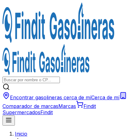
Encontrar gasolineras cerca de mí
Cerca de mí
Comparador de marcas
Marcas
Findit
Supermercados
Findit
Inicio