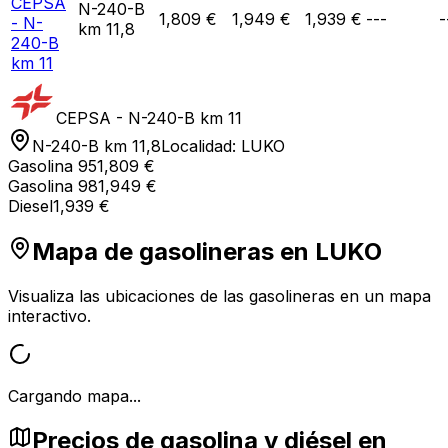
CEPSA
N-240-B
1,809 €
1,949 €
1,939 €
---
-
- N-
km 11,8
240-B
km 11
CEPSA - N-240-B km 11
N-240-B km 11,8
Localidad:
LUKO
Gasolina 95
1,809 €
Gasolina 98
1,949 €
Diesel
1,939 €
Mapa de gasolineras en
LUKO
Visualiza las ubicaciones de las gasolineras en un mapa
interactivo.
Cargando mapa...
Precios de gasolina y diésel en