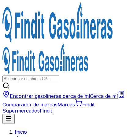
Encontrar gasolineras cerca de mí
Cerca de mí
Comparador de marcas
Marcas
Findit
Supermercados
Findit
Inicio