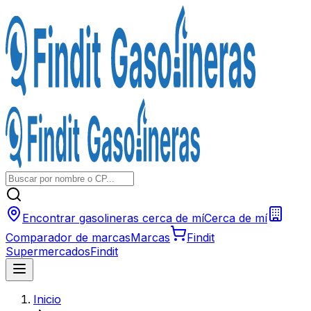
Encontrar gasolineras cerca de mí
Cerca de mí
Comparador de marcas
Marcas
Findit
Supermercados
Findit
Inicio