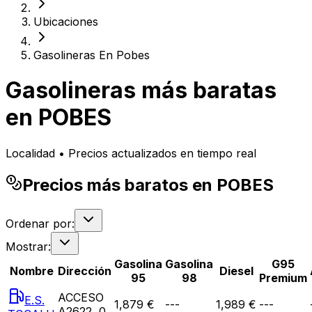
Ubicaciones
Gasolineras En Pobes
Gasolineras más baratas
en
POBES
Localidad • Precios actualizados en tiempo real
Precios más baratos en POBES
Ordenar por:
Mostrar:
Gasolina
Gasolina
G95
Nombre
Dirección
Diesel
95
98
Premium
ACCESO
E.S.
1,879 €
---
1,989 €
---
A2622, 0