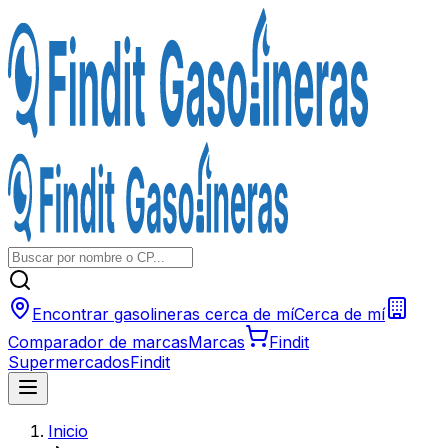
Encontrar gasolineras cerca de mí
Cerca de mí
Comparador de marcas
Marcas
Findit
Supermercados
Findit
Inicio