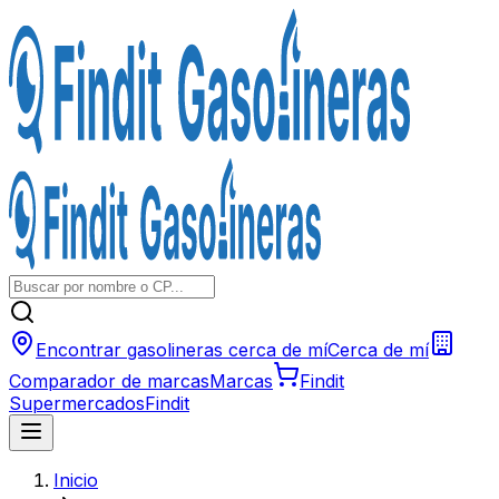
Encontrar gasolineras cerca de mí
Cerca de mí
Comparador de marcas
Marcas
Findit
Supermercados
Findit
Inicio