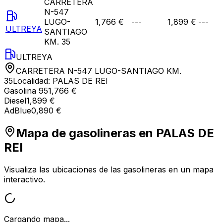
CARRETERA
N-547
LUGO-
1,766 €
---
1,899 €
---
ULTREYA
SANTIAGO
KM. 35
ULTREYA
CARRETERA N-547 LUGO-SANTIAGO KM.
35
Localidad:
PALAS DE REI
Gasolina 95
1,766 €
Diesel
1,899 €
AdBlue
0,890 €
Mapa de gasolineras en
PALAS DE
REI
Visualiza las ubicaciones de las gasolineras en un mapa
interactivo.
Cargando mapa...