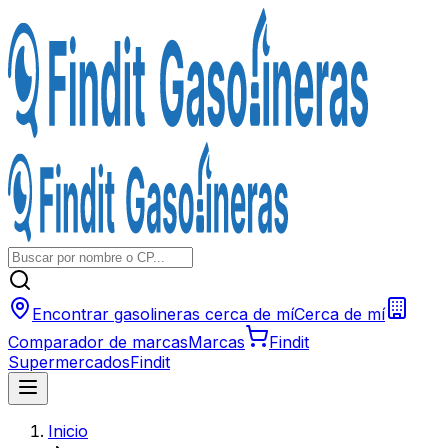
Encontrar gasolineras cerca de mí
Cerca de mí
Comparador de marcas
Marcas
Findit
Supermercados
Findit
Inicio