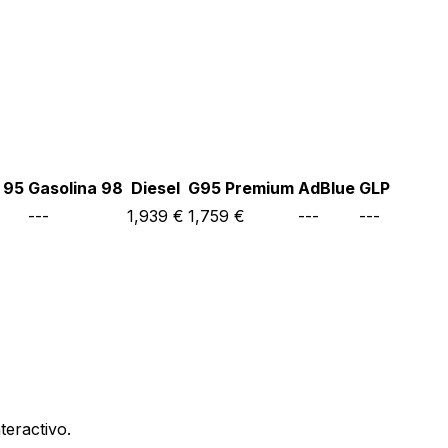
 95
Gasolina 98
Diesel
G95 Premium
AdBlue
GLP
---
1,939 €
1,759 €
---
---
teractivo.