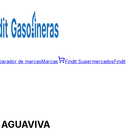
arador de marcas
Marcas
Findit Supermercados
Findit
n
AGUAVIVA