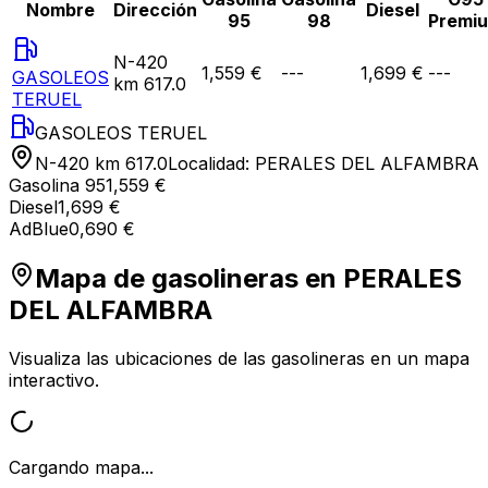
Nombre
Dirección
Diesel
95
98
Premi
N-420
1,559 €
---
1,699 €
---
GASOLEOS
km 617.0
TERUEL
GASOLEOS TERUEL
N-420 km 617.0
Localidad:
PERALES DEL ALFAMBRA
Gasolina 95
1,559 €
Diesel
1,699 €
AdBlue
0,690 €
Mapa de gasolineras en
PERALES
DEL ALFAMBRA
Visualiza las ubicaciones de las gasolineras en un mapa
interactivo.
Cargando mapa...