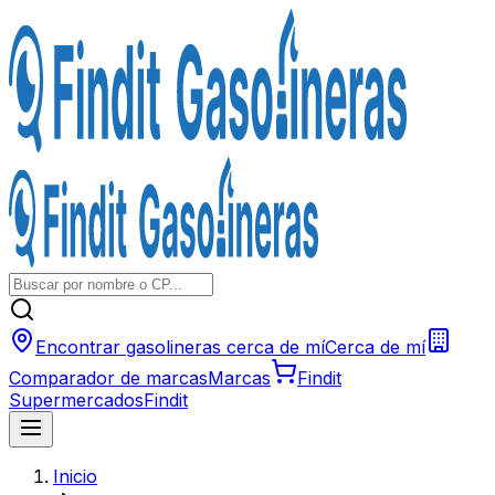
Encontrar gasolineras cerca de mí
Cerca de mí
Comparador de marcas
Marcas
Findit
Supermercados
Findit
Inicio