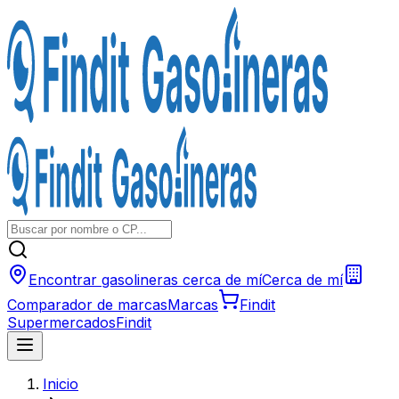
Encontrar gasolineras cerca de mí
Cerca de mí
Comparador de marcas
Marcas
Findit
Supermercados
Findit
Inicio