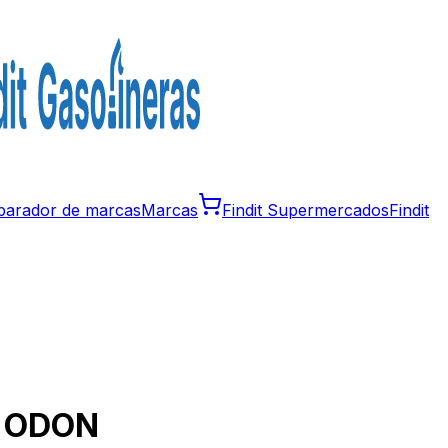
arador de marcas
Marcas
Findit Supermercados
Findit
n
ODON