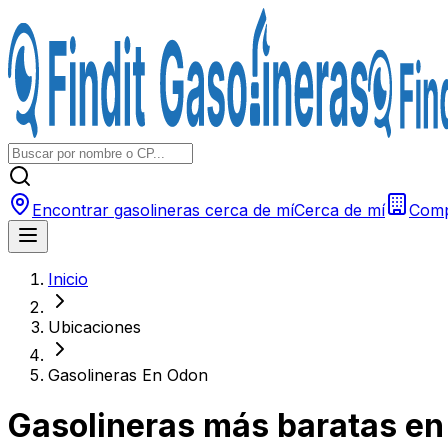
Encontrar gasolineras cerca de mí
Cerca de mí
Comp
Inicio
Ubicaciones
Gasolineras En Odon
Gasolineras más baratas e