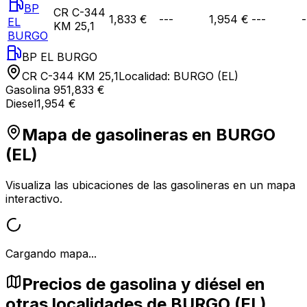
BP
CR C-344
1,833 €
---
1,954 €
---
-
EL
KM 25,1
BURGO
BP EL BURGO
CR C-344 KM 25,1
Localidad:
BURGO (EL)
Gasolina 95
1,833 €
Diesel
1,954 €
Mapa de gasolineras en
BURGO
(EL)
Visualiza las ubicaciones de las gasolineras en un mapa
interactivo.
Cargando mapa...
Precios de gasolina y diésel en
otras localidades de BURGO (EL)