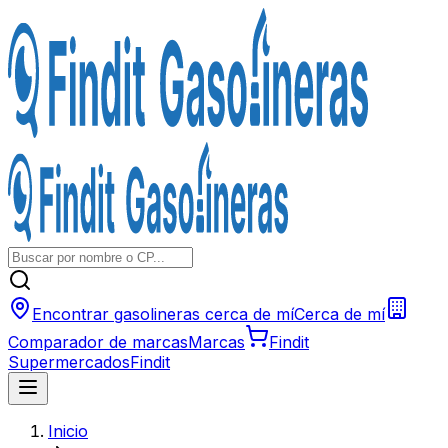
Encontrar gasolineras cerca de mí
Cerca de mí
Comparador de marcas
Marcas
Findit
Supermercados
Findit
Inicio