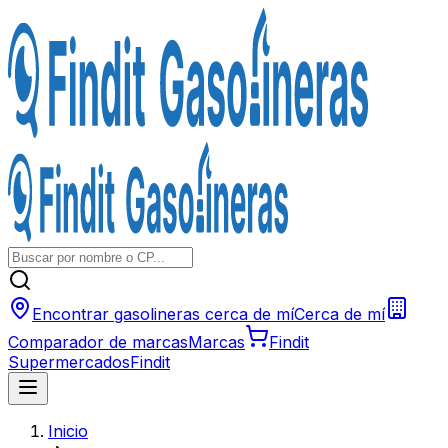
Encontrar gasolineras cerca de mí
Cerca de mí
Comparador de marcas
Marcas
Findit
Supermercados
Findit
Inicio